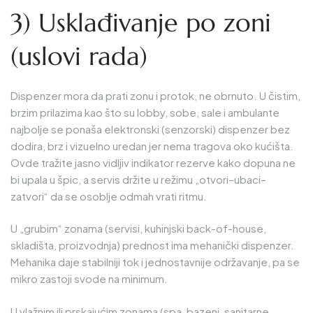
3) Usklađivanje po zoni
(uslovi rada)
Dispenzer mora da prati zonu i protok, ne obrnuto. U čistim,
brzim prilazima kao što su lobby, sobe, sale i ambulante
najbolje se ponaša elektronski (senzorski) dispenzer bez
dodira, brz i vizuelno uredan jer nema tragova oko kućišta.
Ovde tražite jasno vidljiv indikator rezerve kako dopuna ne
bi upala u špic, a servis držite u režimu „otvori–ubaci–
zatvori“ da se osoblje odmah vrati ritmu.
U „grubim“ zonama (servisi, kuhinjski back-of-house,
skladišta, proizvodnja) prednost ima mehanički dispenzer.
Mehanika daje stabilniji tok i jednostavnije održavanje, pa se
mikro zastoji svode na minimum.
U vlažnim ili prskajućim zonama (spa, bazeni, sanitarne