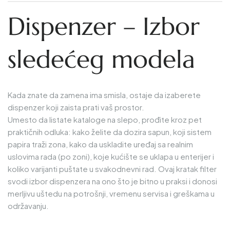
Dispenzer – Izbor
sledećeg modela
Kada znate da zamena ima smisla, ostaje da izaberete
dispenzer koji zaista prati vaš prostor.
Umesto da listate kataloge na slepo, prođite kroz pet
praktičnih odluka: kako želite da dozira sapun, koji sistem
papira traži zona, kako da uskladite uređaj sa realnim
uslovima rada (po zoni), koje kućište se uklapa u enterijer i
koliko varijanti puštate u svakodnevni rad. Ovaj kratak filter
svodi izbor dispenzera na ono što je bitno u praksi i donosi
merljivu uštedu na potrošnji, vremenu servisa i greškama u
održavanju.