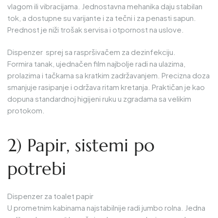
vlagom ili vibracijama. Jednostavna mehanika daju stabilan
tok, a dostupne su varijante i za tečni i za penasti sapun.
Prednost je niži trošak servisa i otpornost na uslove.
Dispenzer sprej sa raspršivačem za dezinfekciju.
Formira tanak, ujednačen film najbolje radi na ulazima,
prolazima i tačkama sa kratkim zadržavanjem. Precizna doza
smanjuje rasipanje i održava ritam kretanja. Praktičan je kao
dopuna standardnoj higijeni ruku u zgradama sa velikim
protokom.
2) Papir, sistemi po
potrebi
Dispenzer za toalet papir
U prometnim kabinama najstabilnije radi jumbo rolna. Jedna