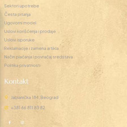
Sektori upotrebe
Česta pitanja
Ugovorni model
Uslovi korišćenja i prodaje
Uslovi isporuke
Reklamacije i zamena artikla
Način plaćanja i povraćaj sredstava
Politika privatnosti
Kontakt
Jablanička 184, Beograd
+381 66 811 83 82