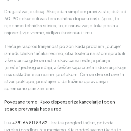
Druga stvar je uticaj. Ako jedan simptom pravi zastoj duži od
60–90 sekundi ili vas tera na hitnu dopunu baš u špicu, to
nije samo tehnička sitnica, to je narušavanje toka posla u
najosetljivije vreme, vidljivo i korisniku i timu.
Treća je rasprostranjenost po zoni kada problem „putuje”
između bliskih tačaka recimo, oba toaleta na istom spratu ili
više stanica gde se radi u rukavicama ređe je pitanje
„sreće” jednog uređaja, a češće kapaciteta ili doziranja koje
nisu usklađene sa realnim protokom. Čim se dve od ove tri
stvari poklope, prestajemo da tražimo opravdanja i
spremamo plan zamene.
Povezane teme:
Kako dispenzeri za kancelarije i open
space pretvaraju haos u red
Luu
+381 66 811 83 82
– kratak pregled tačke, potvrda
uzroka i predlog, šta menjamo, šta podešavamo i kada to