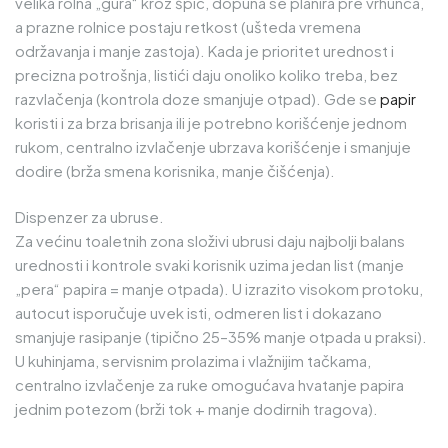
velika rolna „gura“ kroz špic, dopuna se planira pre vrhunca,
a prazne rolnice postaju retkost (ušteda vremena
održavanja i manje zastoja). Kada je prioritet urednost i
precizna potrošnja, listići daju onoliko koliko treba, bez
razvlačenja (kontrola doze smanjuje otpad). Gde se
papir
koristi i za brza brisanja ili je potrebno korišćenje jednom
rukom, centralno izvlačenje ubrzava korišćenje i smanjuje
dodire (brža smena korisnika, manje čišćenja).
Dispenzer za ubruse.
Za većinu toaletnih zona složivi ubrusi daju najbolji balans
urednosti i kontrole svaki korisnik uzima jedan list (manje
„pera“ papira = manje otpada). U izrazito visokom protoku,
autocut isporučuje uvek isti, odmeren list i dokazano
smanjuje rasipanje (tipično 25–35% manje otpada u praksi).
U kuhinjama, servisnim prolazima i vlažnijim tačkama,
centralno izvlačenje za ruke omogućava hvatanje papira
jednim potezom (brži tok + manje dodirnih tragova).