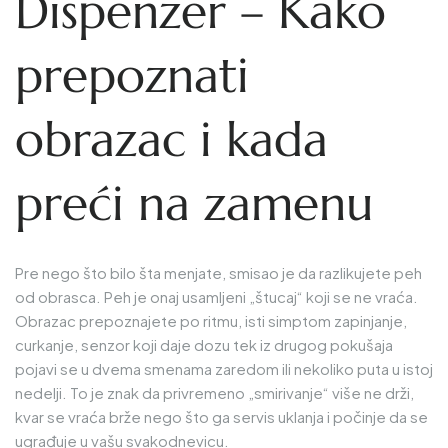
Dispenzer – Kako
prepoznati
obrazac i kada
preći na zamenu
Pre nego što bilo šta menjate, smisao je da razlikujete peh
od obrasca. Peh je onaj usamljeni „štucaj“ koji se ne vraća.
Obrazac prepoznajete po ritmu, isti simptom zapinjanje,
curkanje, senzor koji daje dozu tek iz drugog pokušaja
pojavi se u dvema smenama zaredom ili nekoliko puta u istoj
nedelji. To je znak da privremeno „smirivanje“ više ne drži,
kvar se vraća brže nego što ga servis uklanja i počinje da se
ugrađuje u vašu svakodnevicu.