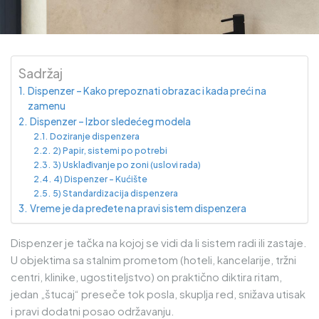
Sadržaj
Dispenzer – Kako prepoznati obrazac i kada preći na
zamenu
Dispenzer – Izbor sledećeg modela
Doziranje dispenzera
2) Papir, sistemi po potrebi
3) Usklađivanje po zoni (uslovi rada)
4) Dispenzer – Kućište
5) Standardizacija dispenzera
Vreme je da pređete na pravi sistem dispenzera
Dispenzer je tačka na kojoj se vidi da li sistem radi ili zastaje.
U objektima sa stalnim prometom (hoteli, kancelarije, tržni
centri, klinike, ugostiteljstvo) on praktično diktira ritam,
jedan „štucaj“ preseče tok posla, skuplja red, snižava utisak
i pravi dodatni posao održavanju.