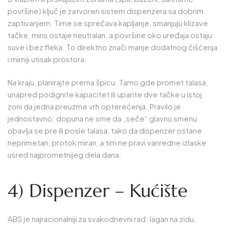
površine) ključ je zatvoren sistem dispenzera sa dobrim
zaptivanjem. Time se sprečava kapljanje, smanjuju klizave
tačke, miris ostaje neutralan, a površine oko uređaja ostaju
suve i bez fleka. To direktno znači manje dodatnog čišćenja
i mirniji utisak prostora.
Na kraju, planirajte prema špicu. Tamo gde promet talasa,
unapred podignite kapacitet ili uparite dve tačke u istoj
zoni da jedna preuzme vrh opterećenja. Pravilo je
jednostavno: dopuna ne sme da „seče“ glavnu smenu
obavlja se pre ili posle talasa, tako da dispenzer ostane
neprimetan, protok miran, a tim ne pravi vanredne izlaske
usred najprometnijeg dela dana.
4) Dispenzer – Kućište
ABS je najracionalniji za svakodnevni rad: lagan na zidu,