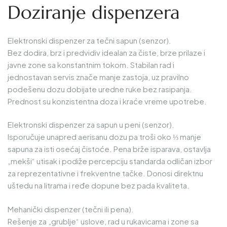
Doziranje dispenzera
Elektronski dispenzer za tečni sapun (senzor).
Bez dodira, brz i predvidiv idealan za čiste, brze prilaze i
javne zone sa konstantnim tokom. Stabilan rad i
jednostavan servis znače manje zastoja, uz pravilno
podešenu dozu dobijate uredne ruke bez rasipanja.
Prednost su konzistentna doza i kraće vreme upotrebe.
Elektronski dispenzer za sapun u peni (senzor).
Isporučuje unapred aerisanu dozu pa troši oko ⅓ manje
sapuna za isti osećaj čistoće. Pena brže isparava, ostavlja
„mekši“ utisak i podiže percepciju standarda odličan izbor
za reprezentativne i frekventne tačke. Donosi direktnu
uštedu na litrama i ređe dopune bez pada kvaliteta.
Mehanički dispenzer (tečni ili pena).
Rešenje za „grublje“ uslove, rad u rukavicama i zone sa