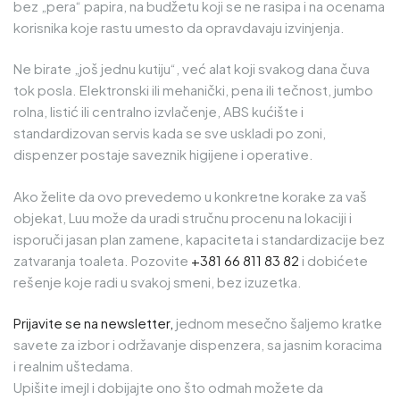
bez „pera“ papira, na budžetu koji se ne rasipa i na ocenama
korisnika koje rastu umesto da opravdavaju izvinjenja.
Ne birate „još jednu kutiju“, već alat koji svakog dana čuva
tok posla. Elektronski ili mehanički, pena ili tečnost, jumbo
rolna, listić ili centralno izvlačenje, ABS kućište i
standardizovan servis kada se sve uskladi po zoni,
dispenzer postaje saveznik higijene i operative.
Ako želite da ovo prevedemo u konkretne korake za vaš
objekat, Luu može da uradi stručnu procenu na lokaciji i
isporuči jasan plan zamene, kapaciteta i standardizacije bez
zatvaranja toaleta. Pozovite
+381 66 811 83 82
i dobićete
rešenje koje radi u svakoj smeni, bez izuzetka.
Prijavite se na newsletter,
jednom mesečno šaljemo kratke
savete za izbor i održavanje dispenzera, sa jasnim koracima
i realnim uštedama.
Upišite imejl i dobijajte ono što odmah možete da