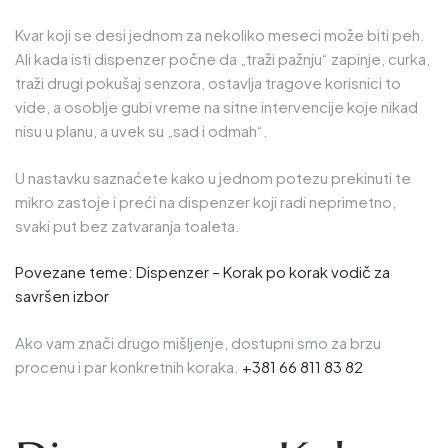
Kvar koji se desi jednom za nekoliko meseci može biti peh.
Ali kada isti dispenzer počne da „traži pažnju“ zapinje, curka,
traži drugi pokušaj senzora, ostavlja tragove korisnici to
vide, a osoblje gubi vreme na sitne intervencije koje nikad
nisu u planu, a uvek su „sad i odmah“.
U nastavku saznaćete kako u jednom potezu prekinuti te
mikro zastoje i preći na dispenzer koji radi neprimetno,
svaki put bez zatvaranja toaleta.
Povezane teme:
Dispenzer – Korak po korak vodič za
savršen izbor
Ako vam znači drugo mišljenje, dostupni smo za brzu
procenu i par konkretnih koraka.
+381 66 811 83 82