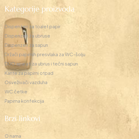
Kategorije proizvoda
Dispenzeri za toalet papir
Dispenzeri za ubruse
Dispenzeri za sapun
Držači papirnih presvlaka za WC-šolju
DUO aparati za ubrus i tečni sapun
Kante za papirni otpad
Osveživači vazduha
WC četke
Papirna konfekcija
Brzi linkovi
O nama