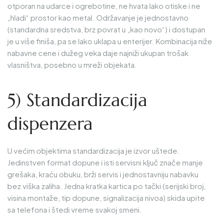
otporan na udarce i ogrebotine, ne hvata lako otiske i ne
„hladi“ prostor kao metal. Održavanje je jednostavno
(standardna sredstva, brz povrat u „kao novo“) i dostupan
je u više finiša, pa se lako uklapa u enterijer. Kombinacija niže
nabavne cene i dužeg veka daje najniži ukupan trošak
vlasništva, posebno u mreži objekata.
5) Standardizacija
dispenzera
U većim objektima standardizacija je izvor uštede.
Jedinstven format dopune i isti servisni ključ znače manje
grešaka, kraću obuku, brži servis i jednostavniju nabavku
bez viška zaliha. Jedna kratka kartica po tački (serijski broj,
visina montaže, tip dopune, signalizacija nivoa) skida upite
sa telefona i štedi vreme svakoj smeni.