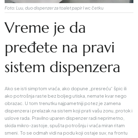
Foto: Luu, duo dispenzer za toalet papir I wc četku
Vreme je da
pređete na pravi
sistem dispenzera
Ako se isti simptom vraća, ako dopune „presreću“ špic ili
ako potrošnja raste bez boljeg utiska, nemate kvar nego
obrazac. U tom trenutku najpametniji potez je zamena
dispenzera i prelazak na sistem koji prati vašu zonu, protok i
uslove rada. Pravilno uparen dispenzer radi neprimetno,
skida mikro-zastoje, spušta potrošnju i vraća miran ritam
smeni. To se odmah vidi na podu koji ostaje suv, na frontu