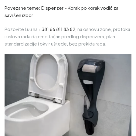
Povezane teme:
Dispenzer – Korak po korak vodič za
savršen izbor
Pozovite Luu na
+381 66 811 83 82
,
na osnovu zone, protoka
i uslova rada dajemo tačan predlog dispenzera, plan
standardizacije i okvir uštede, bez prekida rada.