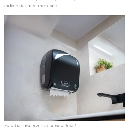
radimo da smena ne stane.
Foto: Luu, dispenzer za ubruse autocut