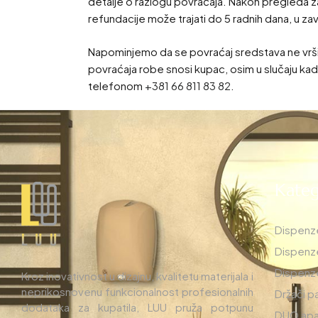
detalje o razlogu povraćaja. Nakon pregleda zah
refundacije može trajati do 5 radnih dana, u z
Napominjemo da se povraćaj sredstava ne vrši z
povraćaja robe snosi kupac, osim u slučaju kad
telefonom
+381 66 811 83 82
.
Kateg
Dispenze
Dispenze
Dispenze
Kroz inovativnost u dizajnu, kvalitetu materijala i
neprikosnovenu funkcionalnost profesionalnih
Držači p
dodataka za kupatila, LUU pruža potpunu
DUO apar