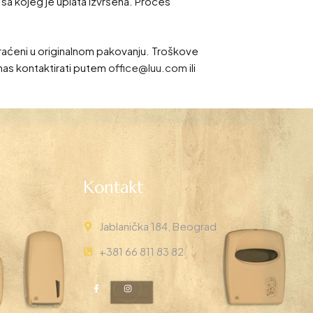
 sa kojeg je uplata izvršena. Proces
vraćeni u originalnom pakovanju. Troškove
nas kontaktirati putem
office@luu.com
ili
Kontakt
Jablanička 184, Beograd
+381 66 811 83 82