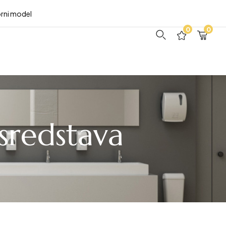
rni model
0
0
 sredstava