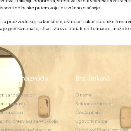
teva, u slučaju odobrenja, sredstva će biti vraćena na isti račun
avisnosti od banke putem koje je izvršeno plaćanje.
a proizvode koji su korišćeni, oštećeni nakon isporuke ili nisu 
a je greška na našoj strani. Za sve dodatne informacije, možete 
orije proizvoda
Brzi linkovi
ri za toalet papir
O nama
ri za ubruse
Sektori upotrebe
ri za sapun
Česta pitanja
apirnih presvlaka za WC-šolju
Ugovorni model
ati za ubrus i tečni sapun
Uslovi korišćenja i prodaje