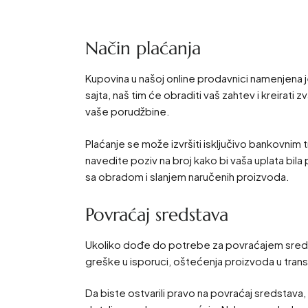
Način plaćanja
Kupovina u našoj online prodavnici namenjena j
sajta, naš tim će obraditi vaš zahtev i kreirati
vaše porudžbine.
Plaćanje se može izvršiti isključivo bankovnim 
navedite poziv na broj kako bi vaša uplata bil
sa obradom i slanjem naručenih proizvoda.
Povraćaj sredstava
Ukoliko dođe do potrebe za povraćajem sredst
greške u isporuci, oštećenja proizvoda u trans
Da biste ostvarili pravo na povraćaj sredstava,