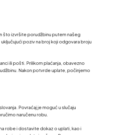
kon što izvršite porudžbinu putem našeg
 uključujući poziv na broj koji odgovara broju
nci ili pošti. Prilikom plaćanja, obavezno
porudžbinu. Nakon potvrde uplate, počinjemo
ovanja. Povraćaj je moguć u slučaju
poručimo naručenu robu.
a robe i dostavite dokaz o uplati, kao i