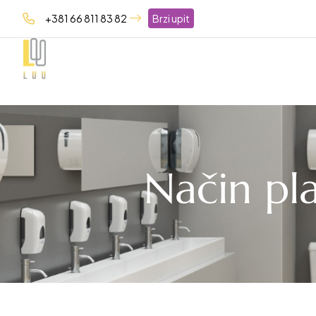
+381 66 811 83 82
Brzi upit
Način pla