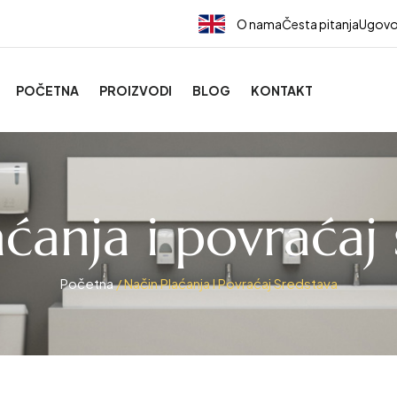
O nama
Česta pitanja
Ugovo
POČETNA
PROIZVODI
BLOG
KONTAKT
ćanja i povraćaj
Početna
/ Način Plaćanja I Povraćaj Sredstava