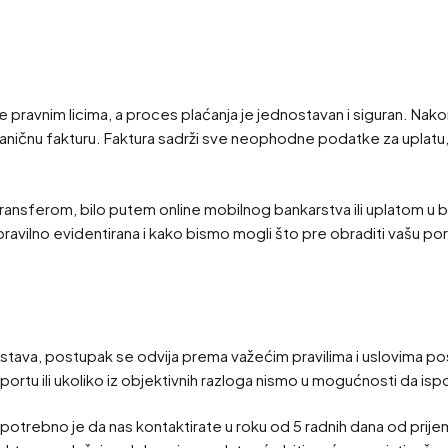
e pravnim licima, a proces plaćanja je jednostavan i siguran. Na
 zvaničnu fakturu. Faktura sadrži sve neophodne podatke za uplatu,
transferom, bilo putem online mobilnog bankarstva ili uplatom u ba
a pravilno evidentirana i kako bismo mogli što pre obraditi vašu 
ava, postupak se odvija prema važećim pravilima i uslovima posl
portu ili ukoliko iz objektivnih razloga nismo u mogućnosti da is
 potrebno je da nas kontaktirate u roku od 5 radnih dana od prijem