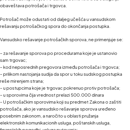
obaveštava potrošača i trgovca.
Potrošač može odustati od daljeg učešća u vansudskom
rešavanju potrošačkog spora do okončanja postupka.
Vansudsko rešavanje potrošačkih sporova, ne primenjuje se:
– za rešavanje sporova po procedurama koje je ustanovio
sam trgovac;
– kod neposrednih pregovora između potrošača i trgovca;
– prilikom nastojanja sudija da spor u toku sudskog postupka
reše mirenjem strana;
– u postupcima koje je trgovac pokrenuo protiv potrošača;
– u sporovima čija vrednost prelazi 500.000 dinara
– U potrošačkim sporovima koji su predmet Zakona o zaštiti
potrošača, ako je vansudsko rešavanje sporova uređeno
posebnim zakonom, a naročito u oblasti pružanja
elektronskih komunikacionih usluga, poštanskih usluga,
finansijskih pogodbi, usluga putovanja;