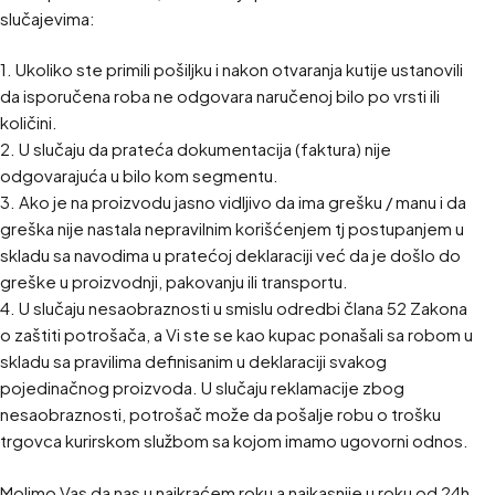
slučajevima:
1. Ukoliko ste primili pošiljku i nakon otvaranja kutije ustanovili
da isporučena roba ne odgovara naručenoj bilo po vrsti ili
količini.
2. U slučaju da prateća dokumentacija (faktura) nije
odgovarajuća u bilo kom segmentu.
3. Ako je na proizvodu jasno vidljivo da ima grešku / manu i da
greška nije nastala nepravilnim korišćenjem tj postupanjem u
skladu sa navodima u pratećoj deklaraciji već da je došlo do
greške u proizvodnji, pakovanju ili transportu.
4. U slučaju nesaobraznosti u smislu odredbi člana 52 Zakona
o zaštiti potrošača, a Vi ste se kao kupac ponašali sa robom u
skladu sa pravilima definisanim u deklaraciji svakog
pojedinačnog proizvoda. U slučaju reklamacije zbog
nesaobraznosti, potrošač može da pošalje robu o trošku
trgovca kurirskom službom sa kojom imamo ugovorni odnos.
Molimo Vas da nas u najkraćem roku a najkasnije u roku od 24h