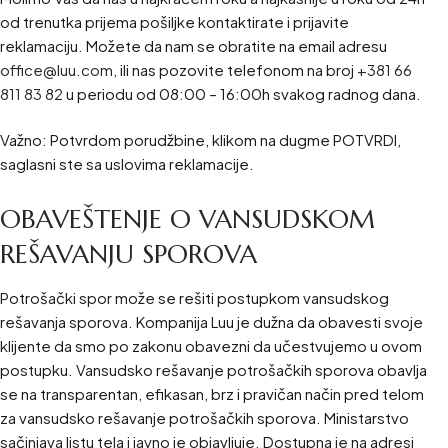
od trenutka prijema pošiljke kontaktirate i prijavite
reklamaciju. Možete da nam se obratite na email adresu
office@luu.com
, ili nas pozovite telefonom na broj
+381 66
811 83 82
u periodu od 08:00 – 16:00h svakog radnog dana.
Važno: Potvrdom porudžbine, klikom na dugme POTVRDI,
saglasni ste sa uslovima reklamacije.
OBAVEŠTENJE O VANSUDSKOM
REŠAVANJU SPOROVA
Potrošački spor može se rešiti postupkom vansudskog
rešavanja sporova. Kompanija Luu je dužna da obavesti svoje
klijente da smo po zakonu obavezni da učestvujemo u ovom
postupku. Vansudsko rešavanje potrošačkih sporova obavlja
se na transparentan, efikasan, brz i pravičan način pred telom
za vansudsko rešavanje potrošačkih sporova. Ministarstvo
sačinjava listu tela i javno je objavljuje. Dostupna je na adresi