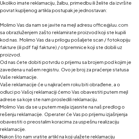
Ukoliko imate reklamaciju, žalbu, primedbu ili želite da izvršite
povrat kupljenog artikla postupak je jednostavan:
Molimo Vas da nam se javite na mejl adresu
office@luu.com
sa obrazluženjem zašto reklamirate proizvod koji ste kupili
kod nas. Molimo Vas da u prilogu pošaljete scan / fotokopiju
fakture (ili pdf fajl fakture) / otpremnice koji ste dobili uz
proizvod.
Od nas ćete dobiti potvrdu o prijemu sa brojem pod kojim je
zavedena u našem registru. Ovo je broj za praćenje statusa
Vaše reklamacije.
Vaše reklamacije će u najkraćem roku biti obrađene, a o
odluci po Vašoj reklamaciji ćemo Vas obavestiti putem mejl
adrese sa koje ste nam prosledili reklamaciju.
Molimo Vas da se u putem mejla izjasnite na naš predlog o
rešenju reklamacije. Operater će Vas po prijemu izjašnjenja
obavestiti o preostalim koracima za uspešnu realizaciju
reklamacije.
Nakon što nam vratite artikl na koji ulažete reklamaciju