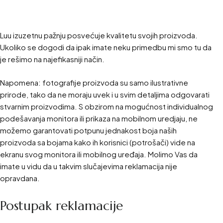
Luu izuzetnu pažnju posvećuje kvalitetu svojih proizvoda.
Ukoliko se dogodi da ipak imate neku primedbu mi smo tu da
je rešimo na najefikasniji način.
Napomena: fotografije proizvoda su samo ilustrativne
prirode, tako da ne moraju uvek i u svim detaljima odgovarati
stvarnim proizvodima. S obzirom na mogućnost individualnog
podešavanja monitora ili prikaza na mobilnom uredjaju, ne
možemo garantovati potpunu jednakost boja naših
proizvoda sa bojama kako ih korisnici (potrošači) vide na
ekranu svog monitora ili mobilnog uređaja. Molimo Vas da
imate u vidu da u takvim slučajevima reklamacija nije
opravdana.
Postupak reklamacije