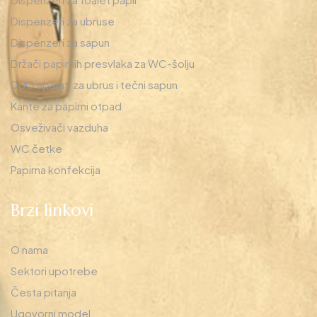
Dispenzeri za ubruse
Dispenzeri za sapun
Držači papirnih presvlaka za WC-šolju
DUO aparati za ubrus i tečni sapun
Kante za papirni otpad
Osveživači vazduha
WC četke
Papirna konfekcija
Brzi linkovi
O nama
Sektori upotrebe
Česta pitanja
Ugovorni model