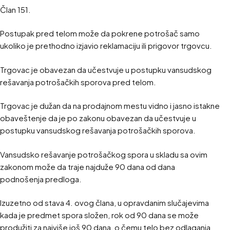
Član 151.
Postupak pred telom može da pokrene potrošač samo
ukoliko je prethodno izjavio reklamaciju ili prigovor trgovcu.
Trgovac je obavezan da učestvuje u postupku vansudskog
rešavanja potrošačkih sporova pred telom.
Trgovac je dužan da na prodajnom mestu vidno i jasno istakne
obaveštenje da je po zakonu obavezan da učestvuje u
postupku vansudskog rešavanja potrošačkih sporova.
Vansudsko rešavanje potrošačkog spora u skladu sa ovim
zakonom može da traje najduže 90 dana od dana
podnošenja predloga.
Izuzetno od stava 4. ovog člana, u opravdanim slučajevima
kada je predmet spora složen, rok od 90 dana se može
produžiti za najviše još 90 dana, o čemu telo bez odlaganja