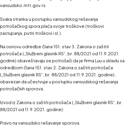
vansudsko.mtt.gov.rs
Svaka stranka u postupku vansudskog rešavanja
potrošačkog spora plaća svoje troškove (troškovi
zastupanja, putni troškovi i sl.).
Na osnovu odredbe člana 151. stav 3. Zakona o zaštiti
potrošača („Službeni glasnik RS“, br. 88/2021 od 11.9.2021.
godine) obaveštavaju se potrošači da je firma Luu u skladu sa
odredbom člana 151. stav 2. Zakona o zaštiti potrošača
(„Službeni glasnik RS“, br. 88/2021 od 11.9.2021. godine),
obavezan da učestvuje u postupku vansudskog rešavanja
potrošačkih sporova.
Izvod iz Zakona o zaštiti potrošača („Službeni glasnik RS“, br.
88/2021 od 11.9.2021. godine):
Pravo na vansudsko rešavanje sporova