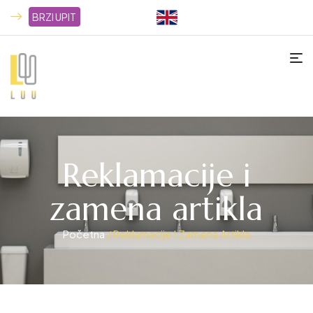
BRZI UPIT
Reklamacije i
zamena artikla
Početna
/ Reklamacije I Zamena Artikla