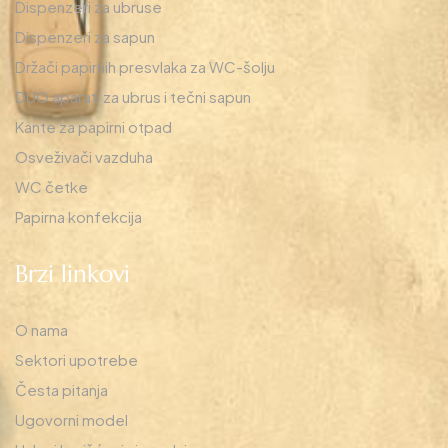
Dispenzeri za ubruse
Dispenzeri za sapun
Držači papirnih presvlaka za WC-šolju
DUO aparati za ubrus i tečni sapun
Kante za papirni otpad
Osveživači vazduha
WC četke
Papirna konfekcija
Brzi linkovi
O nama
Sektori upotrebe
Česta pitanja
Ugovorni model