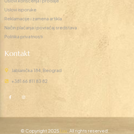
Uslovi korišćenja i prodaje
Uslovi isporuke
Reklamacije i zamena artikla
Način plaćanja i povraćaj sredstava
Politika privatnosti
Kontakt
Jablanička 184, Beograd
+381 66 811 83 82
© Copyright 2025
Luu
. All rights reserved.