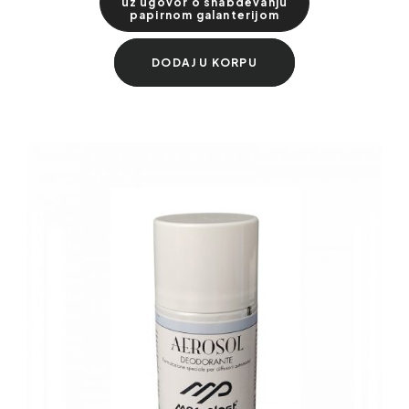
uz ugovor o snabdevanju
papirnom galanterijom
DODAJ U KORPU