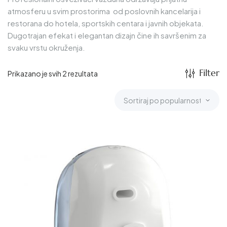
atmosferu u svim prostorima od poslovnih kancelarija i
restorana do hotela, sportskih centara i javnih objekata.
Dugotrajan efekat i elegantan dizajn čine ih savršenim za
svaku vrstu okruženja.
Filter
Prikazano je svih 2 rezultata