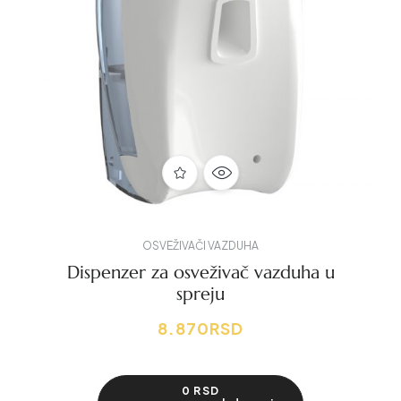
OSVEŽIVAČI VAZDUHA
Dispenzer za osveživač vazduha u
spreju
8.870
RSD
0 RSD