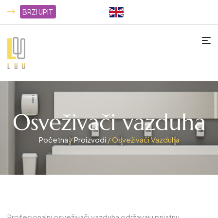
BRZI UPIT
Osveživači vazduha
Početna
/
Proizvodi
/ Osveživači Vazduha
Profesionalni osveživači vazduha održavaju prijatnu