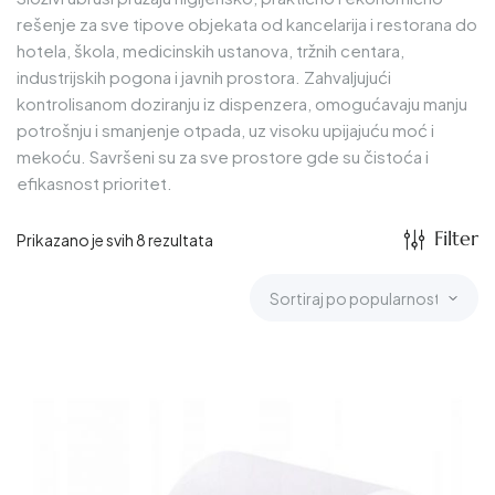
rešenje za sve tipove objekata od kancelarija i restorana do
hotela, škola, medicinskih ustanova, tržnih centara,
industrijskih pogona i javnih prostora. Zahvaljujući
kontrolisanom doziranju iz dispenzera, omogućavaju manju
potrošnju i smanjenje otpada, uz visoku upijajuću moć i
mekoću. Savršeni su za sve prostore gde su čistoća i
efikasnost prioritet.
Filter
Prikazano je svih 8 rezultata