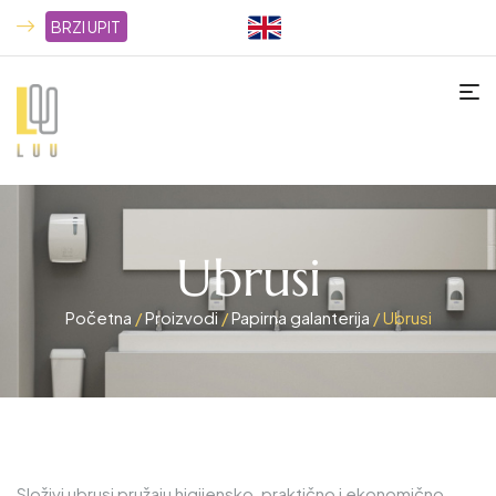
BRZI UPIT
Ubrusi
Početna
/
Proizvodi
/
Papirna galanterija
/ Ubrusi
Složivi ubrusi pružaju higijensko, praktično i ekonomično