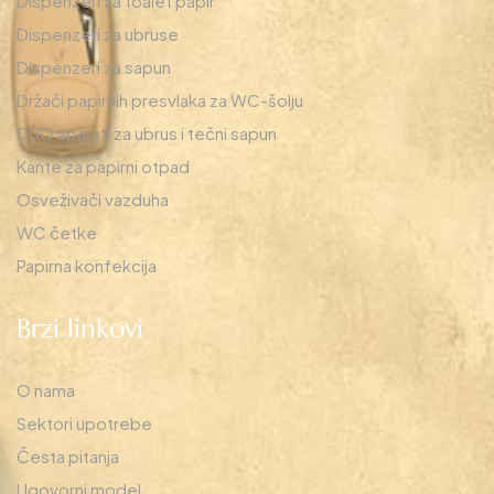
Dispenzeri za toalet papir
Dispenzeri za ubruse
Dispenzeri za sapun
Držači papirnih presvlaka za WC-šolju
DUO aparati za ubrus i tečni sapun
Kante za papirni otpad
Osveživači vazduha
WC četke
Papirna konfekcija
Brzi linkovi
O nama
Sektori upotrebe
Česta pitanja
Ugovorni model