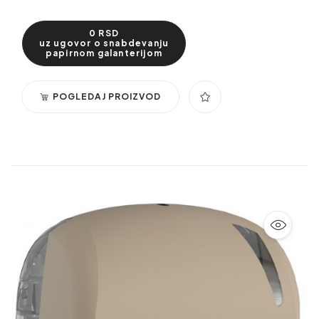
stabilnu, urednu isporuku listića tokom cele upotrebe.
0 RSD
uz ugovor o snabdevanju
papirnom galanterijom
POGLEDAJ PROIZVOD