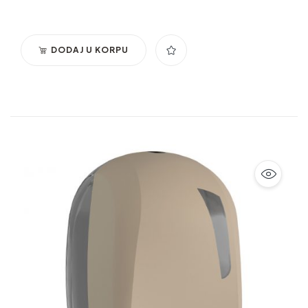
važno održati higijenske standarde na najvišem nivou.
DODAJ U KORPU