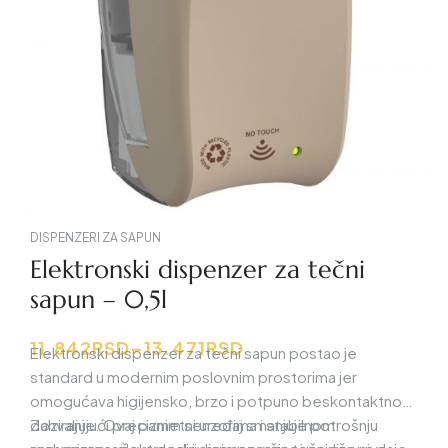
DISPENZERI ZA SAPUN
Elektronski dispenzer za tečni
sapun – 0,5l
11.842
RSD
–
13.471
RSD
Elektronski dispenzer za tečni sapun
postao je
standard u modernim poslovnim prostorima jer
omogućava higijensko, brzo i potpuno beskontaktno
doziranje. Ovaj pametni uređaj smanjuje potrošnju
Zahvaljujući preciznim senzorima i stabilnom