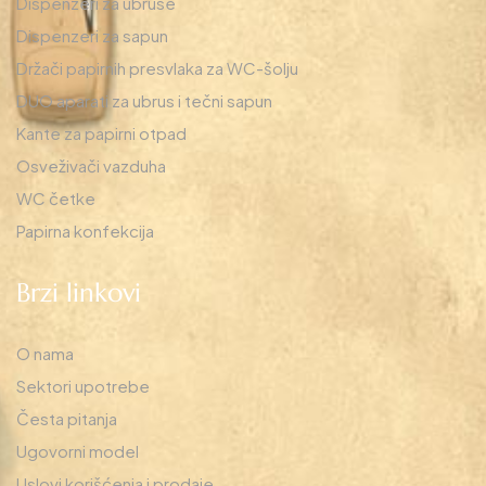
Dispenzeri za ubruse
Dispenzeri za sapun
Držači papirnih presvlaka za WC-šolju
DUO aparati za ubrus i tečni sapun
Kante za papirni otpad
Osveživači vazduha
WC četke
Papirna konfekcija
Brzi linkovi
O nama
Sektori upotrebe
Česta pitanja
Ugovorni model
Uslovi korišćenja i prodaje