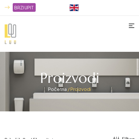
BRZI UPIT
Proizvodi
Početna
/ Proizvodi