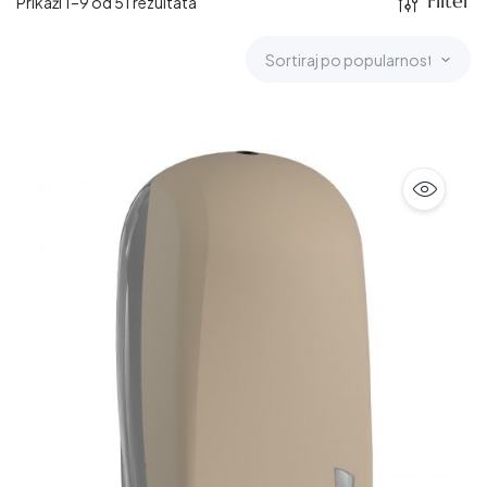
Filter
Prikaži 1–9 od 51 rezultata