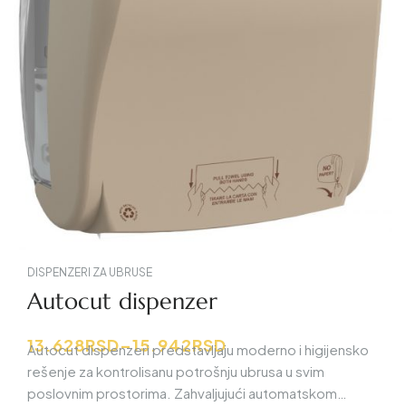
DISPENZERI ZA UBRUSE
Autocut dispenzer
13.628
RSD
–
15.942
RSD
Autocut dispenzeri
predstavljaju moderno i higijensko
rešenje za kontrolisanu potrošnju ubrusa u svim
poslovnim prostorima. Zahvaljujući automatskom