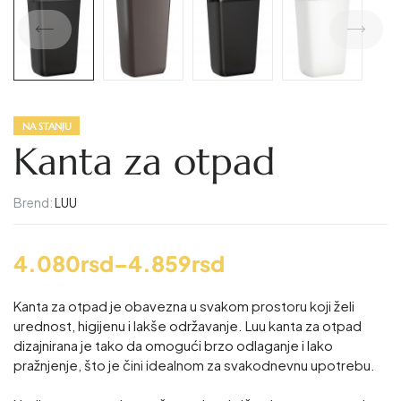
NA STANJU
Kanta za otpad
Brend:
LUU
4.080
rsd
–
4.859
rsd
Kanta za otpad je obavezna u svakom prostoru koji želi
urednost, higijenu i lakše održavanje.
Luu kanta za otpad
dizajnirana je tako da omogući brzo odlaganje i lako
pražnjenje, što je čini idealnom za svakodnevnu upotrebu.