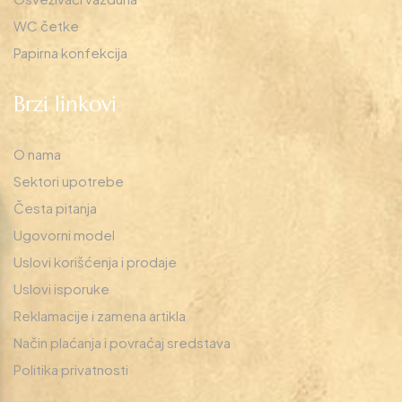
WC četke
Papirna konfekcija
Brzi linkovi
O nama
Sektori upotrebe
Česta pitanja
Ugovorni model
Uslovi korišćenja i prodaje
Uslovi isporuke
Reklamacije i zamena artikla
Način plaćanja i povraćaj sredstava
Politika privatnosti