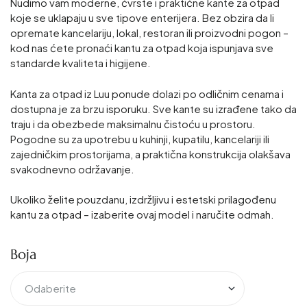
Nudimo vam moderne, čvrste i praktične kante za otpad
koje se uklapaju u sve tipove enterijera.
Bez obzira da li
opremate kancelariju, lokal, restoran ili proizvodni pogon –
kod nas ćete pronaći kantu za otpad koja ispunjava sve
standarde kvaliteta i higijene.
Kanta za otpad
iz Luu ponude dolazi po odličnim cenama i
dostupna je za brzu isporuku.
Sve kante su izrađene tako da
traju i da obezbede maksimalnu čistoću u prostoru.
Pogodne su za upotrebu u kuhinji, kupatilu, kancelariji ili
zajedničkim prostorijama, a praktična konstrukcija olakšava
svakodnevno održavanje.
Ukoliko želite pouzdanu, izdržljivu i estetski prilagođenu
kantu za otpad – izaberite ovaj model i naručite odmah.
Boja