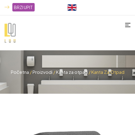
BRZI UPIT
Početna
/
Proizvodi
/
Kanta za otpad
/ Kanta Za Otpad