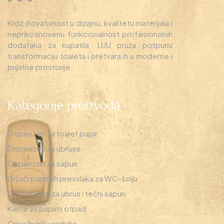
Kroz inovativnost u dizajnu, kvalitetu materijala i
neprikosnovenu funkcionalnost profesionalnih
dodataka za kupatila, LUU pruža potpunu
transformaciju toaleta i pretvara ih u moderne i
prijatne prostorije.
Kategorije proizvoda
Dispenzeri za toalet papir
Dispenzeri za ubruse
Dispenzeri za sapun
Držači papirnih presvlaka za WC-šolju
DUO aparati za ubrus i tečni sapun
Kante za papirni otpad
Osveživači vazduha