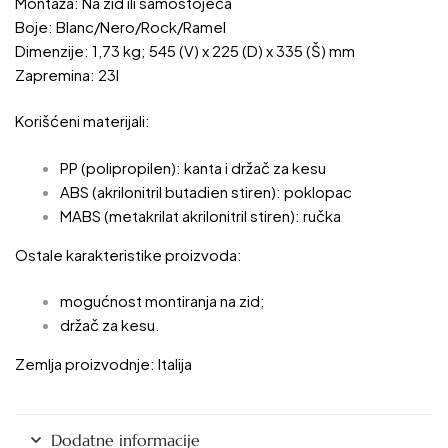
Montaža:
Na zid ili samostojeća
Boje:
Blanc/Nero/Rock/Ramel
Dimenzije:
1,73 kg; 545 (V) x 225 (D) x 335 (Š) mm
Zapremina:
23l
Korišćeni materijali:
PP (polipropilen): kanta i držač za kesu
ABS (akrilonitril butadien stiren): poklopac
MABS (metakrilat akrilonitril stiren): ručka
Ostale karakteristike proizvoda:
mogućnost montiranja na zid;
držač za kesu.
Zemlja proizvodnje:
Italija
Dodatne informacije