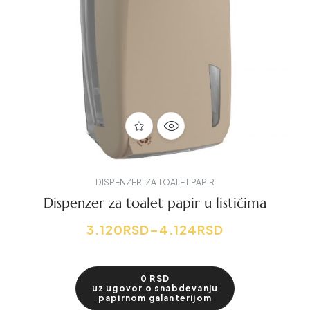
DISPENZERI ZA TOALET PAPIR
Dispenzer za toalet papir u listićima
3.120
RSD
–
4.124
RSD
0 RSD
uz ugovor o snabdevanju
papirnom galanterijom